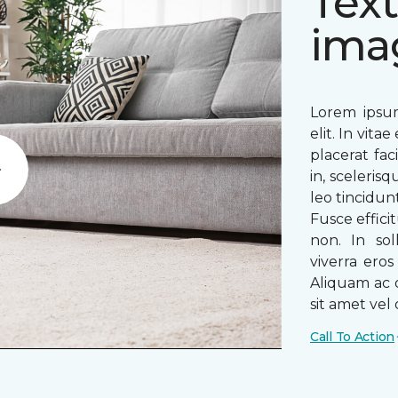
Text
ima
Lorem ipsum
elit. In vit
placerat fac
in, sceleris
Play
leo tincidun
Fusce efficit
non. In sol
viverra ero
Aliquam ac o
sit amet vel o
Call To Action