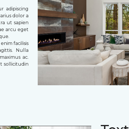
r adipiscing
arius dolor a
tra ut sapien
tae arcu eget
eque.
enim facilisis
ittis. Nulla
 maximus ac.
 sollicitudin