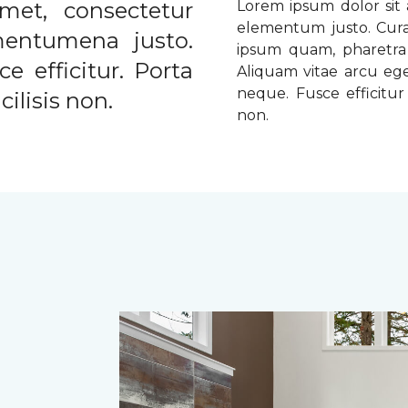
met, consectetur
Lorem ipsum dolor sit a
elementum justo. Curabi
ementumena justo.
ipsum quam, pharetra u
e efficitur. Porta
Aliquam vitae arcu ege
neque. Fusce efficitur 
ilisis non.
non.